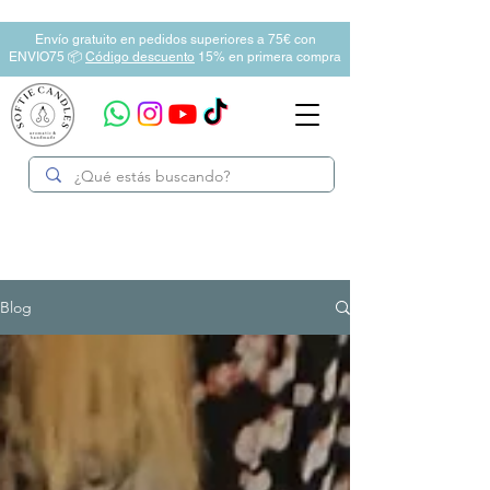
Envío gratuito en pedidos superiores a 75€ con
ENVIO75 📦
Código descuento
15% en primera compra
Blog